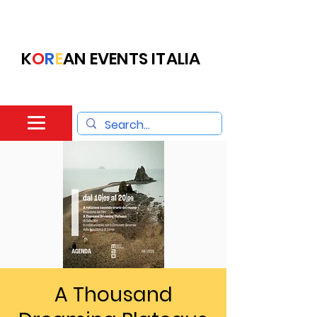
K
O
R
E
AN EVENTS ITALIA
A Thousand