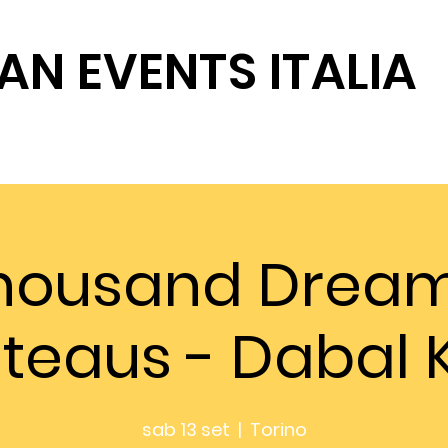
AN EVENTS ITALIA
SOSTIENICI
housand Drea
ateaus - Dabal 
sab 13 set
  |  
Torino