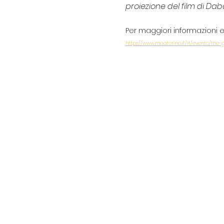
proiezione del film di Dab
Per maggiori informazioni e b
https://www.maotorino.it/it/evento/