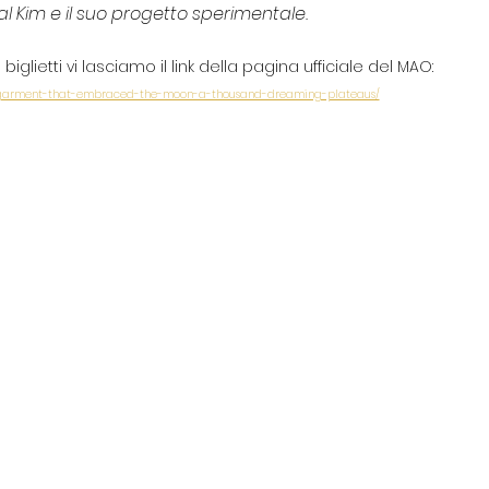
al Kim e il suo progetto sperimentale. 
iglietti vi lasciamo il link della pagina ufficiale del MAO:
the-garment-that-embraced-the-moon-a-thousand-dreaming-plateaus/