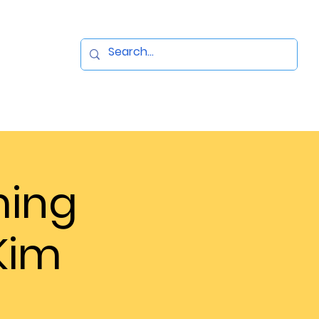
ming
Kim