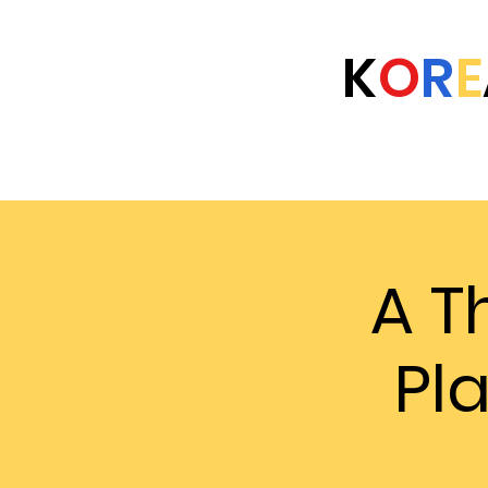
K
O
R
E
Home
Eventi
Università
FAQ
A T
Pl