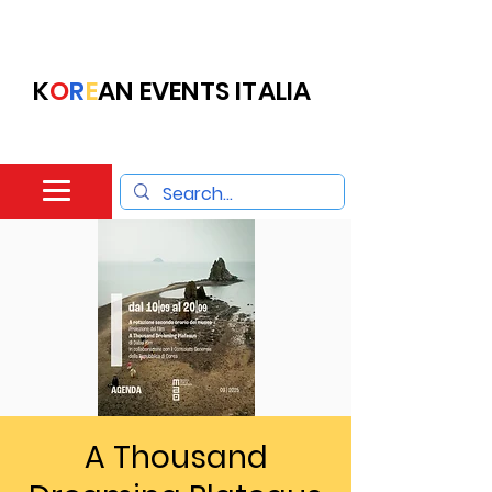
K
O
R
E
AN EVENTS ITALIA
A Thousand