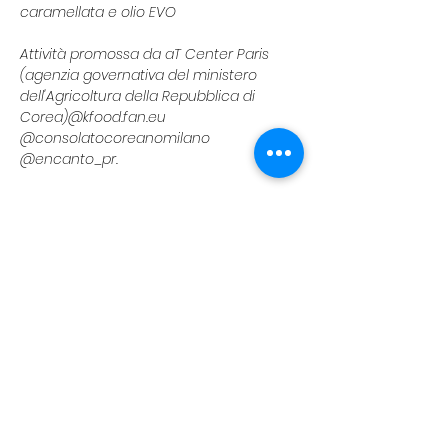
caramellata e olio EVO
Attività promossa da aT Center Paris 
(agenzia governativa del ministero 
dell'Agricoltura della Repubblica di 
Corea)@kfood.fan.eu 
@consolatocoreanomilano 
@encanto_pr. 
Per maggiori informazioni vi linkiamo il 
post instagram di riferimento: 
https://www.instagram.com/p/DUQ_t31jR
TD/?
utm_source=ig_web_copy_link&igsh=M
zRlODBiNWFlZA==