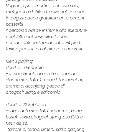
Negroni, spritz, martini in chiave soju, 
makgeolli e distillati tradizionali saranno 
in degustazione gratuitamente per chi 
passerà! 
Il percorso nasce insieme allo executive 
chef @franckbusinelli e la chef 
coreana @needleandcooker -4 piatti 
fusion pensati da abbinare ai cocktail. 
Menù pairing: 
dal 6 al 15 Febbraio 
-ostrica, kimchi di carota e cognac 
-tonno scottato, kimchi di topinambur, 
crema di doenjang, gocce di 
chogochujang e salicornia
dal 16 al 22 Febbraio
-capasanta scottata, salicornia, pengi 
busuk, salsa chogochujang, olio EVO e 
fleur de sel
-tartare di tonno, kimchi, salsa ganjang 