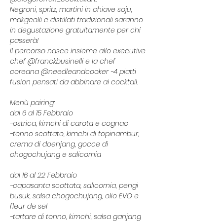
Negroni, spritz, martini in chiave soju, 
makgeolli e distillati tradizionali saranno 
in degustazione gratuitamente per chi 
passerà! 
Il percorso nasce insieme allo executive 
chef @franckbusinelli e la chef 
coreana @needleandcooker -4 piatti 
fusion pensati da abbinare ai cocktail. 
Menù pairing: 
dal 6 al 15 Febbraio 
-ostrica, kimchi di carota e cognac 
-tonno scottato, kimchi di topinambur, 
crema di doenjang, gocce di 
chogochujang e salicornia
dal 16 al 22 Febbraio
-capasanta scottata, salicornia, pengi 
busuk, salsa chogochujang, olio EVO e 
fleur de sel
-tartare di tonno, kimchi, salsa ganjang 