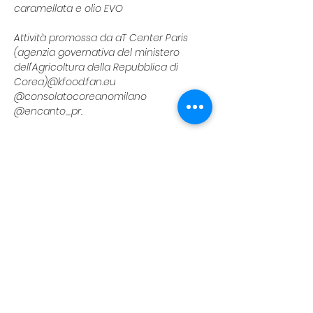
caramellata e olio EVO
Attività promossa da aT Center Paris 
(agenzia governativa del ministero 
dell'Agricoltura della Repubblica di 
Corea)@kfood.fan.eu 
@consolatocoreanomilano 
@encanto_pr. 
Per maggiori informazioni vi linkiamo il 
post instagram di riferimento: 
https://www.instagram.com/p/DUQ_t31jR
TD/?
utm_source=ig_web_copy_link&igsh=M
zRlODBiNWFlZA==