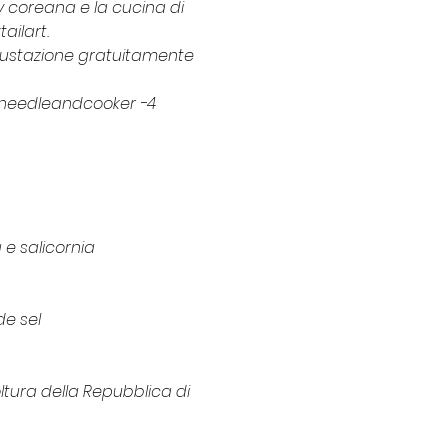
y coreana e la cucina di 
ilart. 
degustazione gratuitamente 
 @needleandcooker -4 
e salicornia
de sel
ltura della Repubblica di 