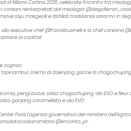
di di Milano Cortina 2026, celebrate l'incontro tra mixolog
i coreani reinterpretati dal mixologist @diegoferrari_cockta
n chiave soju, makgeolli e distillati tradizionali saranno in 
e allo executive chef @franckbusinelli e la chef coreana
bbinare ai cocktail. 
a e cognac 
di topinambur, crema di doenjang, gocce di chogochujang 
cornia, pengi busuk, salsa chogochujang, olio EVO e fleur 
, salsa ganjang caramellata e olio EVO
enter Paris (agenzia governativa del ministero dell'Agrico
onsolatocoreanomilano @encanto_pr. 