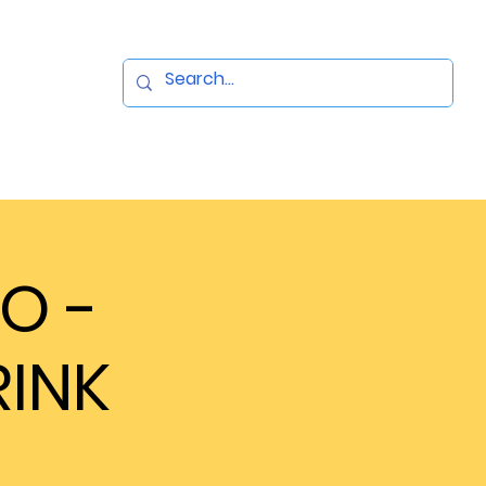
O -
INK