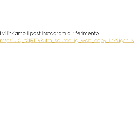
vi linkiamo il post instagram di riferimento: 
com/p/DUQ_t31jRTD/?utm_source=ig_web_copy_link&igsh=