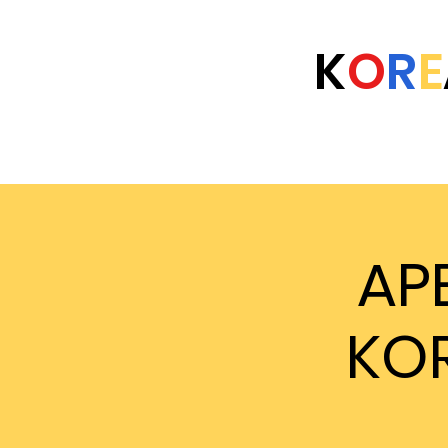
K
O
R
E
Home
Eventi
Università
FAQ
AP
KO