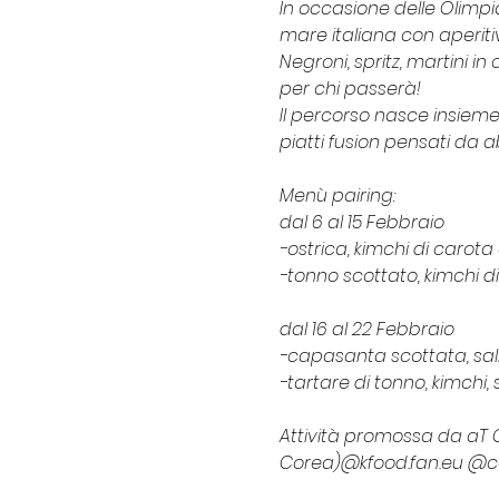
In occasione delle Olimpia
mare italiana con aperitiv
Negroni, spritz, martini i
per chi passerà! 
Il percorso nasce insiem
piatti fusion pensati da a
Menù pairing: 
dal 6 al 15 Febbraio 
-ostrica, kimchi di carot
-tonno scottato, kimchi 
dal 16 al 22 Febbraio
-capasanta scottata, sali
-tartare di tonno, kimchi
Attività promossa da aT C
Corea)@kfood.fan.eu @c