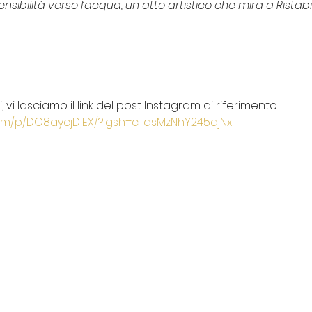
sensibilità verso l’acqua, un atto artistico che mira a Ristab
 vi lasciamo il link del post Instagram di riferimento:
om/p/DO8aycjDIEX/?igsh=cTdsMzNhY245ajNx