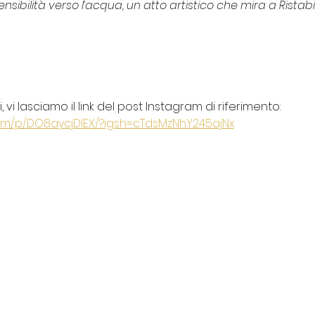
sensibilità verso l’acqua, un atto artistico che mira a Ristab
 vi lasciamo il link del post Instagram di riferimento:
om/p/DO8aycjDIEX/?igsh=cTdsMzNhY245ajNx