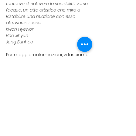
tentativo di riattivare la sensibilità verso 
l’acqua, un atto artistico che mira a 
Ristabilire una relazione con essa 
attraverso i sensi.
Kwon Hyewon 
Boo Jihyun 
Jung Eunhae
Per maggiori informazioni, vi lasciamo 
il link del post Instagram di riferimento:
https://www.instagram.com/p/DO8aycj
DIEX/?igsh=cTdsMzNhY245ajNx
koreanevents.ita@gmail.com