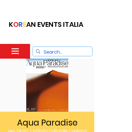
K
O
R
E
AN EVENTS ITALIA
Aqua Paradise
ven 24 ott
  |  
Istituto Culturale Coreano