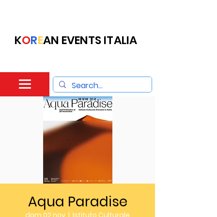
K
O
R
E
AN EVENTS ITALIA
Aqua Paradise
dom 02 nov
  |  
Istituto Culturale