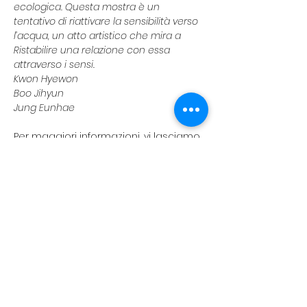
ecologica. Questa mostra è un 
tentativo di riattivare la sensibilità verso 
l’acqua, un atto artistico che mira a 
Ristabilire una relazione con essa 
attraverso i sensi.
Kwon Hyewon 
Boo Jihyun 
Jung Eunhae
Per maggiori informazioni, vi lasciamo 
il link del post Instagram di riferimento:
https://www.instagram.com/p/DO8aycj
DIEX/?igsh=cTdsMzNhY245ajNx
koreanevents.ita@gmail.com