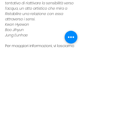
tentativo di riattivare la sensibilità verso 
l’acqua, un atto artistico che mira a 
Ristabilire una relazione con essa 
attraverso i sensi.
Kwon Hyewon 
Boo Jihyun 
Jung Eunhae
Per maggiori informazioni, vi lasciamo 
il link del post Instagram di riferimento:
https://www.instagram.com/p/DO8aycj
DIEX/?igsh=cTdsMzNhY245ajNx
koreanevents.ita@gmail.com