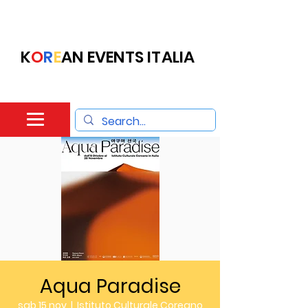
K
O
R
E
AN EVENTS ITALIA
Aqua Paradise
sab 15 nov
  |  
Istituto Culturale Coreano