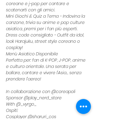
coreane e j-pop per cantare e 
scatenarti con gli amici.
Mini Giochi & Quiz a Tema - Indovina la 
canzone, trivia su anime e pop culture 
asiatica, premi per i fan più esperti.
Dress code consigliato - Outfit da idol, 
look Harajuku, street style coreano o 
cosplay!
Menù Asiatico Disponibile
Perfetta per: fan di K-POP, J-POP, anime 
e cultura orientale. Una serata per 
ballare, cantare e vivere l'Asia... senza 
prendere l'aereo!
In collaborazione con @coreapoli 
Sponsor @play_nerd_store 
With @_vyrgo_
Ospiti:
Cosplayer @sharuri_cos
Cantante e ballerina @__jaiwho