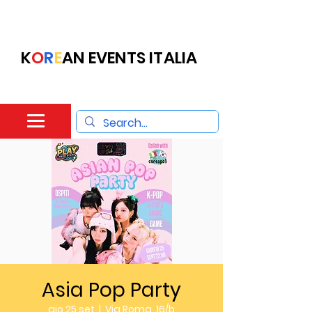
K
O
R
E
AN EVENTS ITALIA
Asia Pop Party
gio 25 set
  |  
Via Roma, 16/b