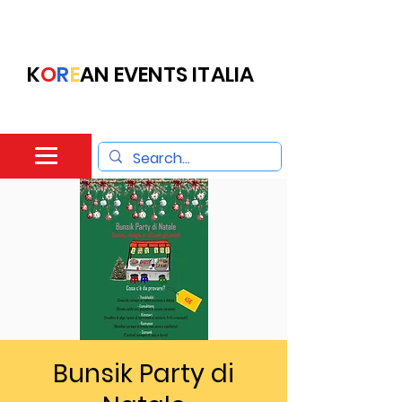
K
O
R
E
AN EVENTS ITALIA
Bunsik Party di