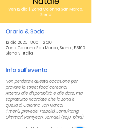
Natale
ven 12 dic
  |  
Zona Colonna San Marco,
Siena
Orario & Sede
12 dic 2025, 18:00 – 21:00
Zona Colonna San Marco, Siena , 53100
Siena SI, Italia
Info sull'evento
Non perdetevi questa occasione per 
provare lo street food coreano! 
Attent3 alle disponibilità e alle date, ma 
soprattutto ricordate che la zona è 
quella di Colonna San Marco!
Il menù prevede: Ttebokki, Eomuktang, 
Gimmari, Ramyeon, Somaek (soju+birra)