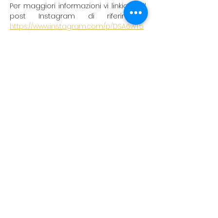
Per maggiori informazioni vi linkiamo il 
post Instagram di riferimento: 
https://www.instagram.com/p/DSA6wT5
CJ5N/?igsh=dzM2OHN5Yzh3ZWF5
koreanevents.ita@gmail.com
©2023 by Korean events Italia. Creato con Wix.com