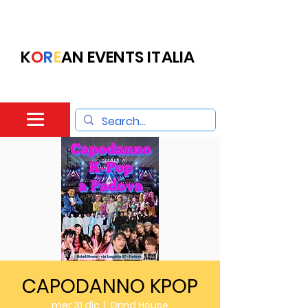
K
O
R
E
AN EVENTS ITALIA
CAPODANNO KPOP
mer 31 dic
  |  
Grind House