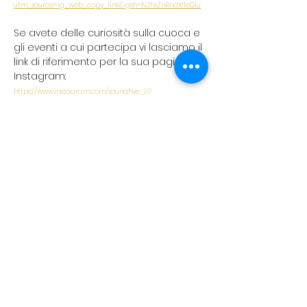
utm_source=ig_web_copy_link&igsh=N2hxZnRndXl1eGlu
Se avete delle curiosità sulla cuoca e 
gli eventi a cui partecipa vi lasciamo il 
link di riferimento per la sua pagina 
Instagram: 
https://www.instagram.com/seunghye_ji?
utm_source=ig_web_button_share_sheet&igsh=MXFjdXh
pOHM0OXdxNg==
koreanevents.ita@gmail.com
©2023 by Korean events Italia. Creato con Wix.com