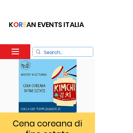
K
O
R
E
AN EVENTS ITALIA
Cena coreana di