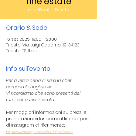
fine estate
mar 16 set
  |  
Trieste
Orario & Sede
16 set 2025, 19:00 – 23:00
Trieste, Via Luigi Cadorna, 19, 34123
Trieste TS, Italia
Info sull'evento
Per questa cena ci sarà la chef 
coreana Seunghye Ji! 
Vi ricordiamo che sono presenti dei 
turni per questa serata. 
Per maggiori informazioni su prezzi e 
prenotazioni vi lasciamo il link del post 
di Instagram di riferimento:
https://www.instagram.com/p/DOQlYaZAjXe/?