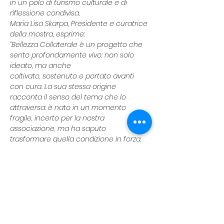
in un polo di turismo culturale e di 
riflessione condivisa.
Maria Lisa Skarpa, Presidente e curatrice 
della mostra, esprime:
“Bellezza Collaterale è un progetto che 
sento profondamente vivo: non solo 
ideato, ma anche
coltivato, sostenuto e portato avanti 
con cura. La sua stessa origine 
racconta il senso del tema che lo
attraversa: è nato in un momento 
fragile, incerto per la nostra 
associazione, ma ha saputo
trasformare quella condizione in forza, 
grazie a impegno, determinazione e a 
una visione capace di
valorizzarne ogni potenzialità.
Da quella radice di difficoltà è fiorita 
un’energia nuova, che ha attratto 
l’interesse di artisti e
fotografi non soltanto da tutta Italia, ma 
— per la prima volta nella storia recente 