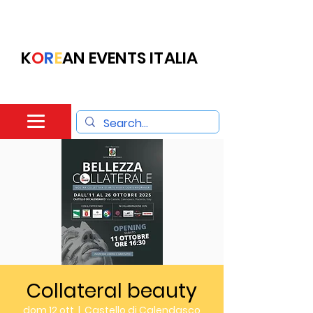
K
O
R
E
AN EVENTS ITALIA
Collateral beauty
dom 12 ott
  |  
Castello di Calendasco