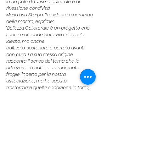
in un polo di turismo culturale e di 
riflessione condivisa.
Maria Lisa Skarpa, Presidente e curatrice 
della mostra, esprime:
“Bellezza Collaterale è un progetto che 
sento profondamente vivo: non solo 
ideato, ma anche
coltivato, sostenuto e portato avanti 
con cura. La sua stessa origine 
racconta il senso del tema che lo
attraversa: è nato in un momento 
fragile, incerto per la nostra 
associazione, ma ha saputo
trasformare quella condizione in forza, 
grazie a impegno, determinazione e a 
una visione capace di
valorizzarne ogni potenzialità.
Da quella radice di difficoltà è fiorita 
un’energia nuova, che ha attratto 
l’interesse di artisti e
fotografi non soltanto da tutta Italia, ma 
— per la prima volta nella storia recente 