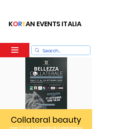
K
O
R
E
AN EVENTS ITALIA
Collateral beauty
mer 22 ott
  |  
Castello di Calendasco