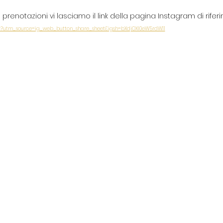
prenotazioni vi lasciamo il link della pagina Instagram di rifer
ul?utm_source=ig_web_button_share_sheet&igsh=bXdjOXI0eW5rdW11