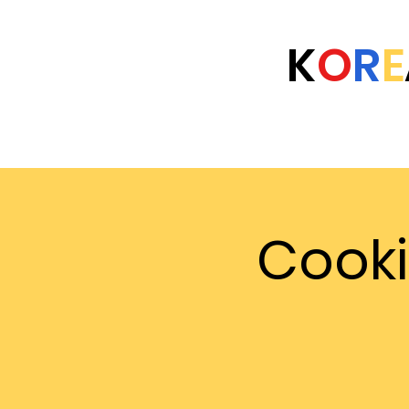
K
O
R
E
Home
Eventi
Università
FAQ
Cooki