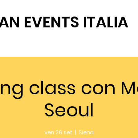
AN EVENTS ITALIA
SOSTIENICI
ng class con 
Seoul
ven 26 set
  |  
Siena