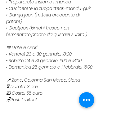
• Preparerete insieme i mandu
• Cucinerete la zuppa tteok-mandu-guk
• Gamja jeon (frittella croccante di 
patate)
• Geotjeori (kimchi fresco non 
fermentato,pronto da gustare subito!)
📅 Date e Orari:
• Venerdì 23 e 30 gennaio: 18:00
• Sabato 24 e 31 gennaio: 11:00 e 18:00
• Domenica 25 gennaio e 1 febbraio: 16:00
📍 Zona: Colonna San Marco, Siena
⏳ Durata: 3 ore
💶 Costo: 55 euro
🪑Posti limitati!
Per maggiori informazioni vi linkiamo il 
post instagram di riferimento: 
https://www.instagram.com/p/DTAYI4qDI
0a/?