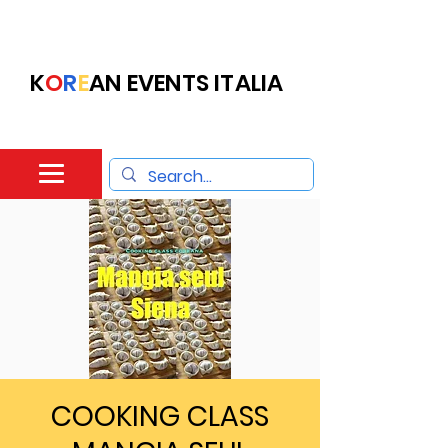
K
O
R
E
AN EVENTS ITALIA
COOKING CLASS