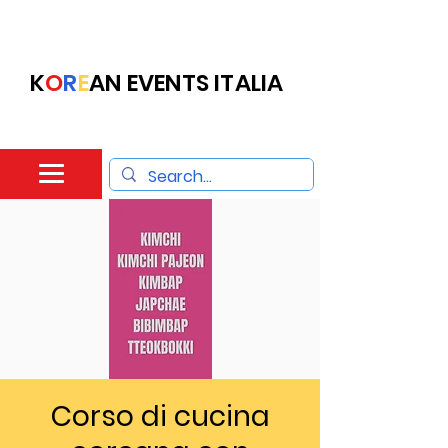
K
O
R
E
AN EVENTS ITALIA
Corso di cucina