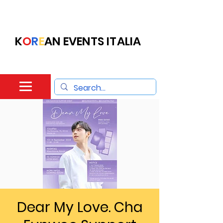
K
O
R
E
AN EVENTS ITALIA
Dear My Love. Cha