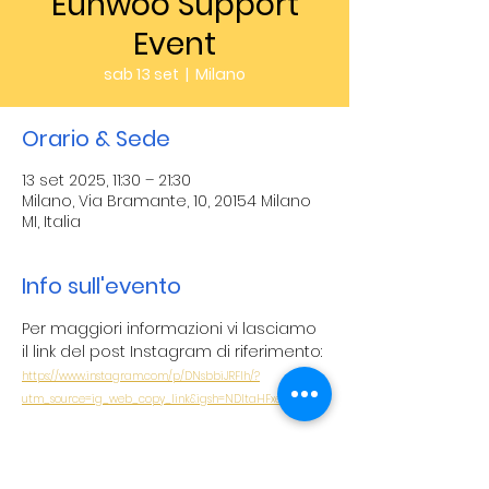
Eunwoo Support
Event
sab 13 set
  |  
Milano
Orario & Sede
13 set 2025, 11:30 – 21:30
Milano, Via Bramante, 10, 20154 Milano
MI, Italia
Info sull'evento
Per maggiori informazioni vi lasciamo 
il link del post Instagram di riferimento: 
https://www.instagram.com/p/DNsbbiJRFIh/?
utm_source=ig_web_copy_link&igsh=NDltaHFxeXVxcnQ4