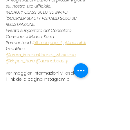
📌 Registrazioni attive nei prossimi giorni 
sul nostro sito ufficiale.
✨️BEAUTY CLASS SOLO SU INVITO
💘CORNER BEAUTY VISITABILI SOLO SU 
REGISTRAZIONE.
Evento supportato dal Consolato 
Coreano di Milano, Kotra.
Partner food, 
@kimchipop_it
 , 
@leesbikiki
k-realities 
@orum_koreanskincare_wholesale
@kippun_haru
@
danha.beauty
Per maggiori informazioni vi lasciamo 
il link della pagina Instagram di 
riferimento:
https://www.instagram.com/milanloveseoul?
utm_source=ig_web_button_share_sheet&igsh=NzFvcm
YxdGUyOGVv