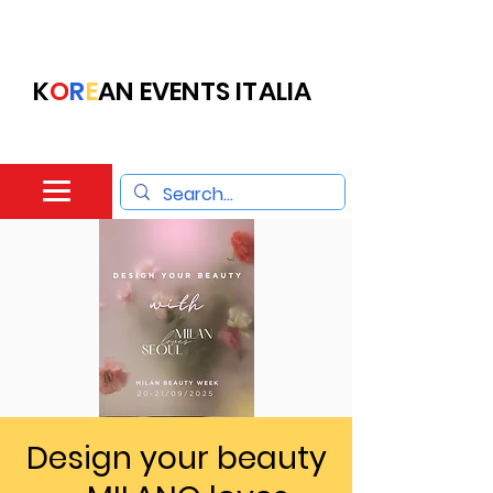
K
O
R
E
AN EVENTS ITALIA
Design your beauty