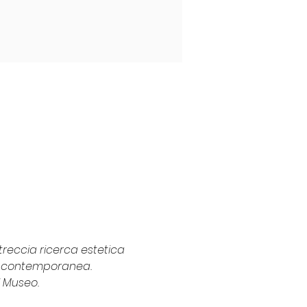
ntreccia ricerca estetica 
fia contemporanea.
l Museo.