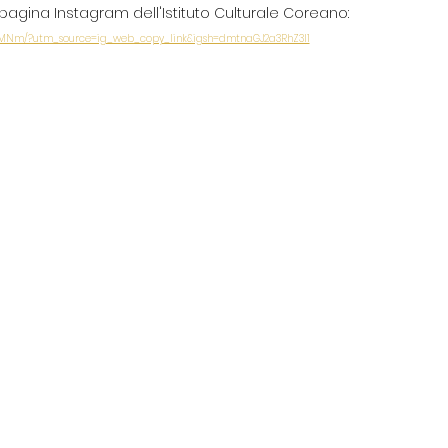
pagina Instagram dell'Istituto Culturale Coreano: 
jMNm/?utm_source=ig_web_copy_link&igsh=dmtnaGJ2a3RhZ3l1