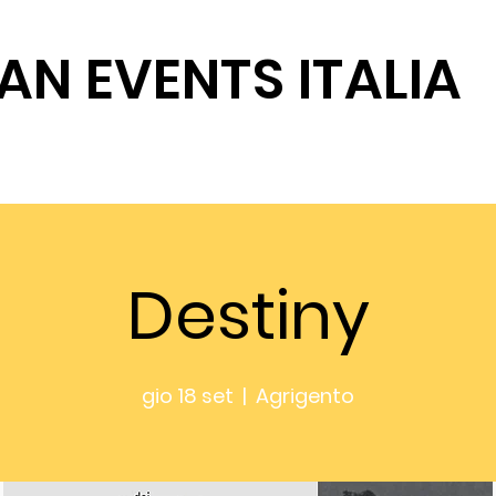
AN EVENTS ITALIA
SOSTIENICI
Destiny
gio 18 set
  |  
Agrigento