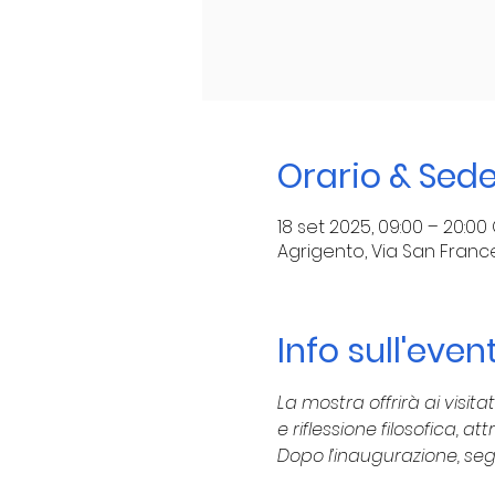
Orario & Sed
18 set 2025, 09:00 – 20:00
Agrigento, Via San Frances
Info sull'even
La mostra offrirà ai visit
e riflessione filosofica, 
Dopo l’inaugurazione, segu