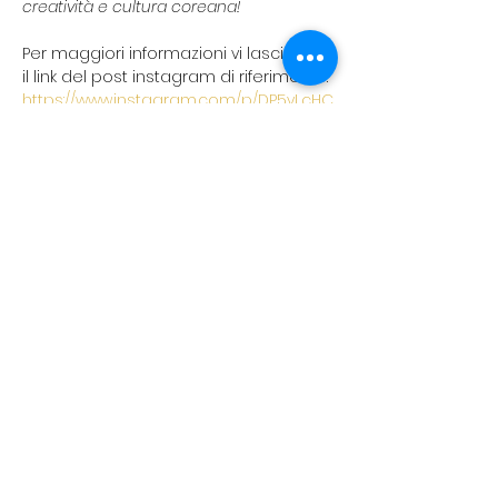
creatività e cultura coreana!
Per maggiori informazioni vi lasciamo 
il link del post instagram di riferimento:
https://www.instagram.com/p/DP5yLcHC
H5k/?igsh=MXV2Y3V1ZGJlMXg4
koreanevents.ita@gmail.com
©2023 by Korean events Italia. Creato con Wix.com