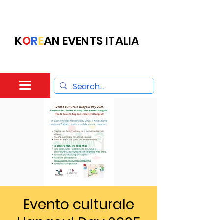
K
O
R
E
AN EVENTS ITALIA
Evento culturale