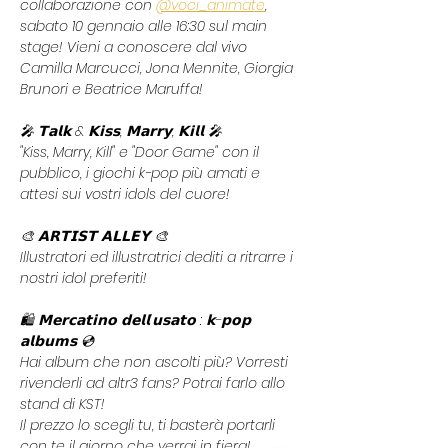
collaborazione con 
@voci_animate
, 
sabato 10 gennaio alle 16:30 sul main 
stage! Vieni a conoscere dal vivo 
Camilla Marcucci, Jona Mennite, Giorgia 
Brunori e Beatrice Maruffa!
🎤 𝗧𝗮𝗹𝗸 & 𝗞𝗶𝘀𝘀, 𝗠𝗮𝗿𝗿𝘆, 𝗞𝗶𝗹𝗹 🎤
"Kiss, Marry, Kill" e "Door Game" con il 
pubblico, i giochi k-pop più amati e 
attesi sui vostri idols del cuore!
🎨 𝗔𝗥𝗧𝗜𝗦𝗧 𝗔𝗟𝗟𝗘𝗬 🎨
Illustratori ed illustratrici dediti a ritrarre i 
nostri idol preferiti!
🛍️ 𝗠𝗲𝗿𝗰𝗮𝘁𝗶𝗻𝗼 𝗱𝗲𝗹𝗹’𝘂𝘀𝗮𝘁𝗼 : 𝗸-𝗽𝗼𝗽 
𝗮𝗹𝗯𝘂𝗺𝘀 💿
Hai album che non ascolti più? Vorresti 
rivenderli ad altr3 fans? Potrai farlo allo 
stand di KST!
Il prezzo lo scegli tu, ti basterà portarli 
con te il giorno che verrai in fiera!