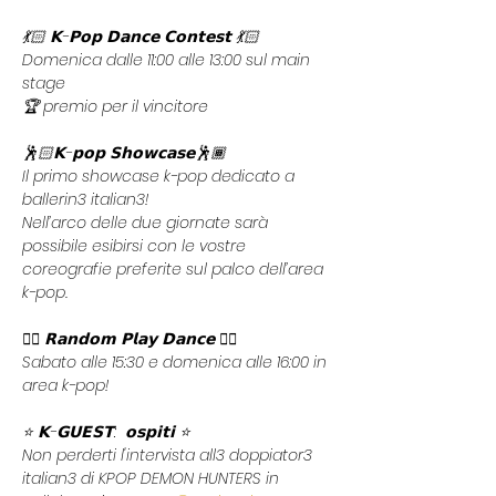
💃🏻 𝗞-𝗣𝗼𝗽 𝗗𝗮𝗻𝗰𝗲 𝗖𝗼𝗻𝘁𝗲𝘀𝘁 💃🏻
Domenica dalle 11:00 alle 13:00 sul main 
stage
🏆 premio per il vincitore
🕺🏻𝗞-𝗽𝗼𝗽 𝗦𝗵𝗼𝘄𝗰𝗮𝘀𝗲🕺🏾
Il primo showcase k-pop dedicato a 
ballerin3 italian3!
Nell’arco delle due giornate sarà 
possibile esibirsi con le vostre 
coreografie preferite sul palco dell’area 
k-pop.
👯‍♀️ 𝗥𝗮𝗻𝗱𝗼𝗺 𝗣𝗹𝗮𝘆 𝗗𝗮𝗻𝗰𝗲 👯‍♀️
Sabato alle 15:30 e domenica alle 16:00 in 
area k-pop!
⭐ 𝗞-𝗚𝗨𝗘𝗦𝗧:  𝗼𝘀𝗽𝗶𝘁𝗶 ⭐
Non perderti l'intervista all3 doppiator3 
italian3 di KPOP DEMON HUNTERS in 