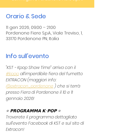
Orario & Sede
11 gen 2026, 09:00 – 21:00
Pordenone Fiere S.p.A., Viale Treviso, 1,
33170 Pordenone PN, Italia
Info sull'evento
"KST - Kpop Show Time” arriva con il 
#kpop
 all’imperdibile fiera del fumetto 
EXTRACON (maggiori info: 
@extracon_pordenone
 ) che si terrà 
presso Fiera di Pordenone il 10 e 11 
gennaio 2026!
⭐ 𝗣𝗥𝗢𝗚𝗥𝗔𝗠𝗠𝗔 𝗞-𝗣𝗢𝗣 ⭐
Troverete il programma dettagliato 
sull'evento Facebook di KST e sul sito di 
Extracon!