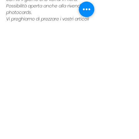
Possibilità aperta anche alla rivendita di 
photocards.
Vi preghiamo di prezzare i vostri articoli 
e portare le photocards già sistemate 
in binder/fogli raccoglitori.
📒𝗦𝗰𝗮𝗺𝗯𝗶𝗼 𝗸-𝗽𝗼𝗽 𝗽𝗵𝗼𝘁𝗼𝗰𝗮𝗿𝗱𝘀📒
Vuoi scambiare le tue photocards? Usa 
lo stand di KST come punto di scambio.
Non mancare!
Per maggiori informazioni vi linkiamo il 
post instagram di riferimento: 
https://www.instagram.com/p/DS5SxXrjVj
J/?
utm_source=ig_web_copy_link&igsh=M
zRlODBiNWFlZA==