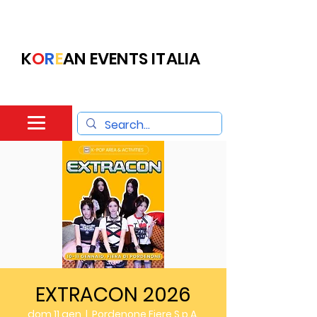
K
O
R
E
AN EVENTS ITALIA
EXTRACON 2026
dom 11 gen
  |  
Pordenone Fiere S.p.A.