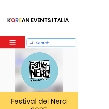
K
O
R
E
AN EVENTS ITALIA
Festival del Nerd