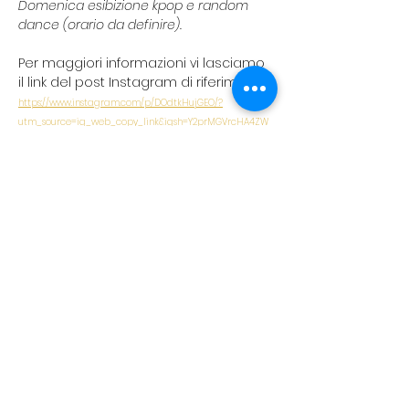
Domenica esibizione kpop e random 
dance (orario da definire).
Per maggiori informazioni vi lasciamo 
il link del post Instagram di riferimento:
https://www.instagram.com/p/DOdtkHujGEO/?
utm_source=ig_web_copy_link&igsh=Y2prMGVrcHA4ZW
ps
koreanevents.ita@gmail.com
©2023 by Korean events Italia. Creato con Wix.com