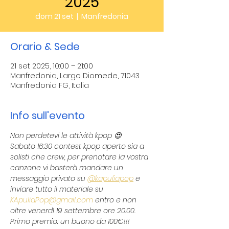
2025
dom 21 set
  |  
Manfredonia
Orario & Sede
21 set 2025, 10:00 – 21:00
Manfredonia, Largo Diomede, 71043
Manfredonia FG, Italia
Info sull'evento
Non perdetevi le attività kpop 😍
Sabato 16:30 contest kpop aperto sia a 
solisti che crew, per prenotare la vostra 
canzone vi basterà mandare un 
messaggio privato su 
@kapuliapop
 e 
inviare tutto il materiale su 
KApuliaPop@gmail.com
 entro e non 
oltre venerdì 19 settembre ore 20:00.
Primo premio: un buono da 100€!!!