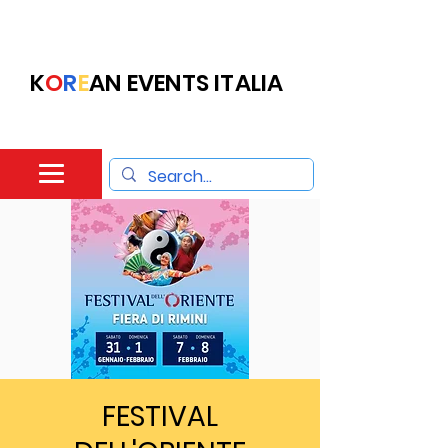
K
O
R
E
AN EVENTS ITALIA
FESTIVAL