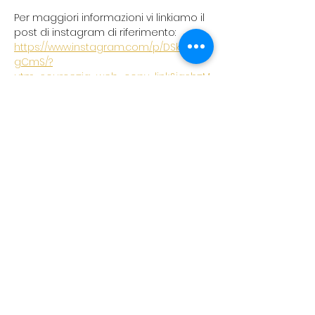
Per maggiori informazioni vi linkiamo il 
post di instagram di riferimento: 
https://www.instagram.com/p/DSkY4eo
gCmS/?
utm_source=ig_web_copy_link&igsh=M
zRlODBiNWFlZA==
koreanevents.ita@gmail.com
©2023 by Korean events Italia. Creato con Wix.com