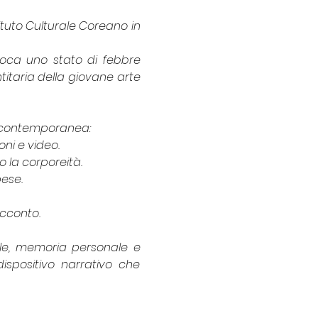
uto Culturale Coreano in 
evoca uno stato di febbre 
titaria della giovane arte 
ea contemporanea:
ni e video.
 la corporeità.
pese.
acconto.
le, memoria personale e 
spositivo narrativo che 