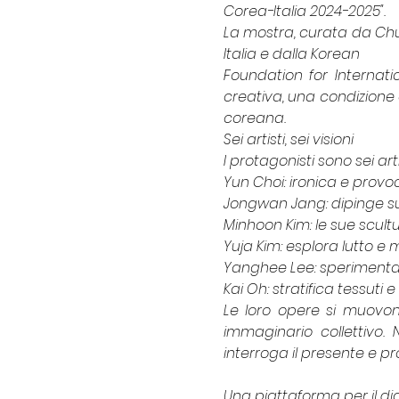
Corea-Italia 2024-2025".
La mostra, curata da Chu
Italia e dalla Korean
Foundation for Internatio
creativa, una condizione c
coreana.
Sei artisti, sei visioni
I protagonisti sono sei a
Yun Choi: ironica e provoc
Jongwan Jang: dipinge su 
Minhoon Kim: le sue scult
Yuja Kim: esplora lutto e 
Yanghee Lee: sperimenta c
Kai Oh: stratifica tessuti
Le loro opere si muovon
immaginario collettivo.
interroga il presente e pr
Una piattaforma per il di