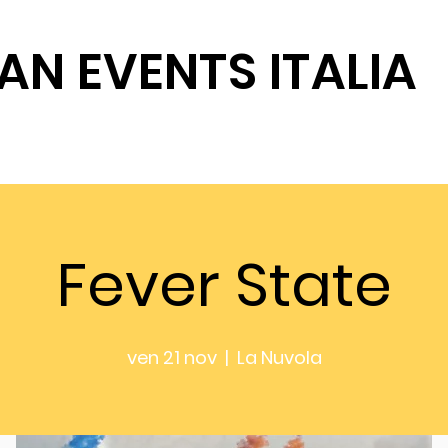
AN EVENTS ITALIA
SOSTIENICI
Fever State
ven 21 nov
  |  
La Nuvola