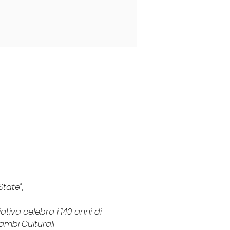
tate",
iva celebra i 140 anni di 
cambi Culturali