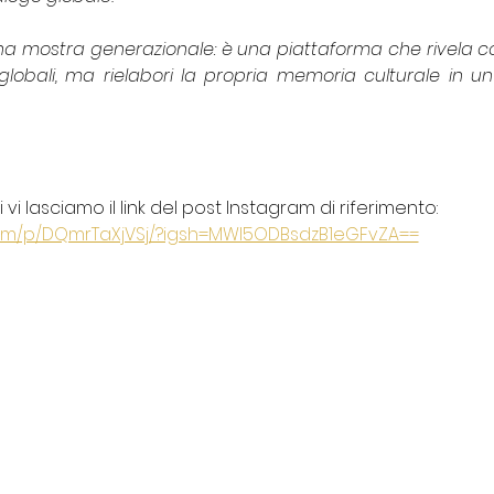
una mostra generazionale: è una piattaforma che rivela co
globali, ma rielabori la propria memoria culturale in 
vi lasciamo il link del post Instagram di riferimento:
com/p/DQmrTaXjVSj/?igsh=MWI5ODBsdzB1eGFvZA==