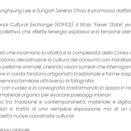
nghyung Lee e Sungah Serena Choo, è promossa dall'Istit
nal Cultural Exchange (KOFICE). Il titolo "Fever State" 
ollettiva che riflette l'energia esplosiva e la tensione iden
rtisti che incarnano la vitalità e la complessità della Cor
atoria, decostruisce la cultura del consumo con installazio
pellame animale, creando visioni surreali che interrogano
ure in corda fondono artigianato tradizionale e forme sos
memoria familiare attraverso la fotografia.
on il video e la coreografia, trasformando lo spazio in r
 e materiali organici per evocare paesaggi interiori.
o tra tradizione e contemporaneità, materiale e digita
 Non si tratta di una semplice esposizione, ma di un di
oietta nuove coordinate culturali.
alogo globale. 