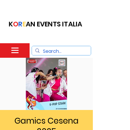
K
O
R
E
AN EVENTS ITALIA
Gamics Cesena