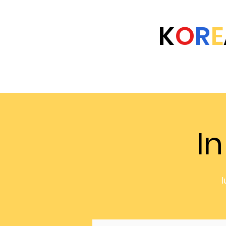
K
O
R
E
Home
Eventi
Università
FAQ
In
l