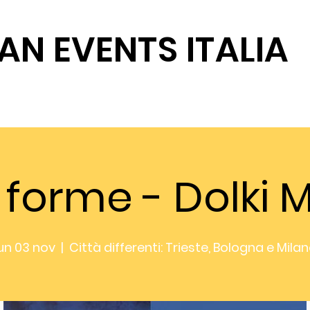
AN EVENTS ITALIA
SOSTIENICI
 forme - Dolki 
un 03 nov
  |  
Città differenti: Trieste, Bologna e Mila