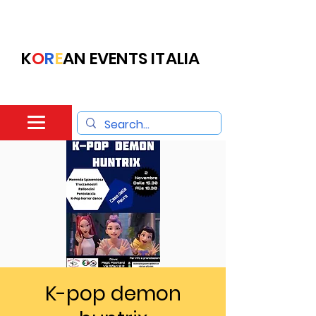
K
O
R
E
AN EVENTS ITALIA
K-pop demon