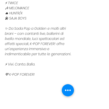
⚡ TWICE
🎶 MELOMANCE
🔥 HUNTR/X
🎤 SAJA BOYS
✨ Da Soda Pop a Golden e molti altri 
brani – con cantanti live, ballerini di 
livello mondiale, luci spettacolari ed 
effetti speciali, K-POP FOREVER! offre 
un'esperienza immersiva e 
indimenticabile per tutte le generazioni.
⚡ Vivi. Canta. Balla.
💜 K-POP FOREVER!
Per maggior informazioni vi linkiamo il 