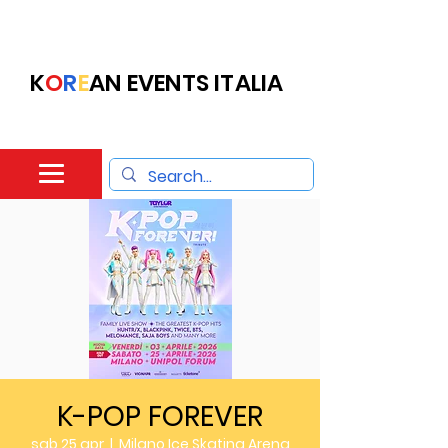
K
O
R
E
AN EVENTS ITALIA
K-POP FOREVER
sab 25 apr
  |  
Milano Ice Skating Arena