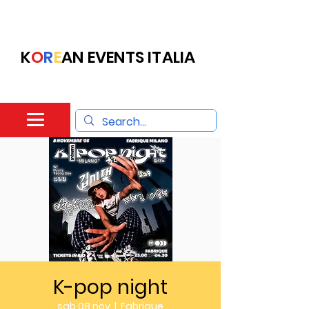
K
O
R
E
AN EVENTS ITALIA
K-pop night
sab 08 nov
  |  
Fabrique