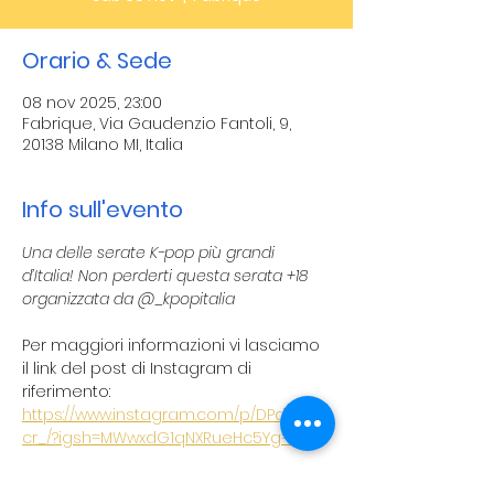
Orario & Sede
08 nov 2025, 23:00
Fabrique, Via Gaudenzio Fantoli, 9,
20138 Milano MI, Italia
Info sull'evento
Una delle serate K-pop più grandi 
d’Italia! Non perderti questa serata +18 
organizzata da @_kpopitalia
Per maggiori informazioni vi lasciamo 
il link del post di Instagram di 
riferimento:
https://www.instagram.com/p/DPd5by7j
cr_/?igsh=MWwxdG1qNXRueHc5Yg==