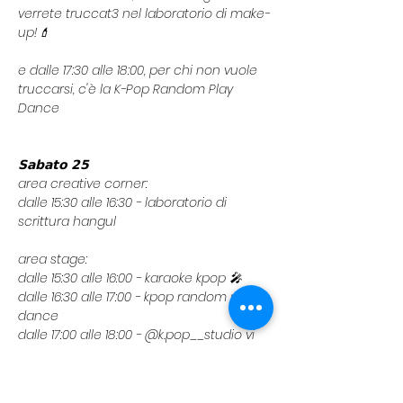
verrete truccat3 nel laboratorio di make-
up!💄
e dalle 17:30 alle 18:00, per chi non vuole 
truccarsi, c'è la K-Pop Random Play 
Dance
𝗦𝗮𝗯𝗮𝘁𝗼 𝟮𝟱
area creative corner:
dalle 15:30 alle 16:30 - laboratorio di 
scrittura hangul
area stage:
dalle 15:30 alle 16:00 - karaoke kpop 🎤
dalle 16:30 alle 17:00 - kpop random play 
dance
dalle 17:00 alle 18:00 - @k.pop__studio vi 
stupirà con l'esibizione dei suoi ballerini!
dalle 18:00 alle 19:00 - Workshop 
esclusivo con una delle insegnanti di 