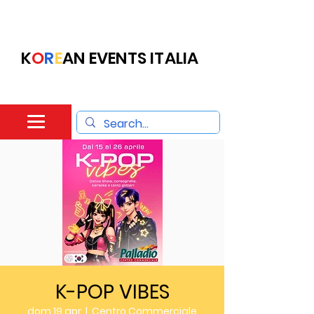
K
O
R
E
AN EVENTS ITALIA
K-POP VIBES
dom 19 apr
  |  
Centro Commerciale