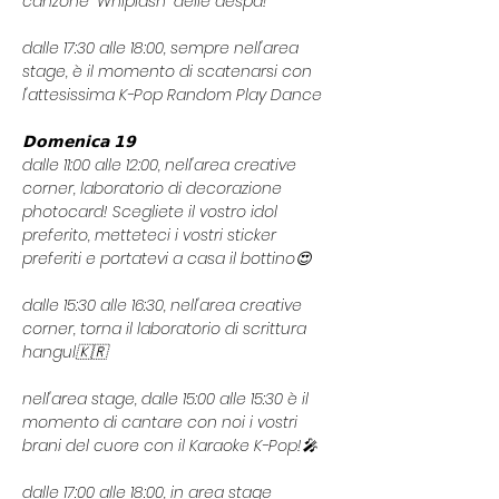
canzone "Whiplash" delle aespa!
dalle 17:30 alle 18:00, sempre nell'area 
stage, è il momento di scatenarsi con 
l'attesissima K-Pop Random Play Dance
𝗗𝗼𝗺𝗲𝗻𝗶𝗰𝗮 𝟭𝟵
dalle 11:00 alle 12:00, nell'area creative 
corner, laboratorio di decorazione 
photocard! Scegliete il vostro idol 
preferito, metteteci i vostri sticker 
preferiti e portatevi a casa il bottino😍
dalle 15:30 alle 16:30, nell'area creative 
corner, torna il laboratorio di scrittura 
hangul🇰🇷
nell'area stage, dalle 15:00 alle 15:30 è il 
momento di cantare con noi i vostri 
brani del cuore con il Karaoke K-Pop!🎤
dalle 17:00 alle 18:00, in area stage 