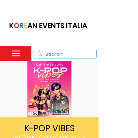
K
O
R
E
AN EVENTS ITALIA
K-POP VIBES
gio 23 apr
  |  
Centro Commerciale