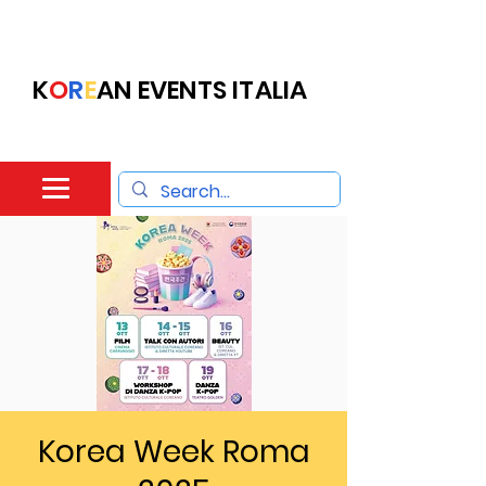
K
O
R
E
AN EVENTS ITALIA
Korea Week Roma