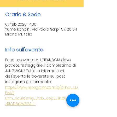
Orario & Sede
07 feb 2026, 14:30
Yume Konbini, Via Paolo Sarpi, 57, 20154
Milano MI, Italia
Info sull'evento
Ecco un evento MULTIFANDOM dove 
potrete festeggiare il compleanno di 
JUNGWON!! Tutte le informazioni 
dell'evento le troverete sul post 
instagram di riferimento: 
https://www.instagram.com/p/DTkZS_UD
Fwt/?
utm_source=ig_web_copy_link&igsh=M
zRlODBiNWFlZA==