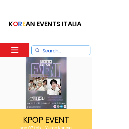
K
O
R
E
AN EVENTS ITALIA
KPOP EVENT
sab 07 feb
  |  
Yume Konbini