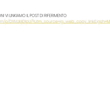
 VI LINKIAMO IL POST DI RIFERIMENTO: 
com/p/DXMJkljDIpU/?utm_source=ig_web_copy_link&igsh=M