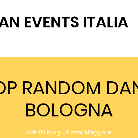
AN EVENTS ITALIA
SOSTIENICI
OP RANDOM DA
BOLOGNA
sab 02 mag
  |  
Piazza Maggiore