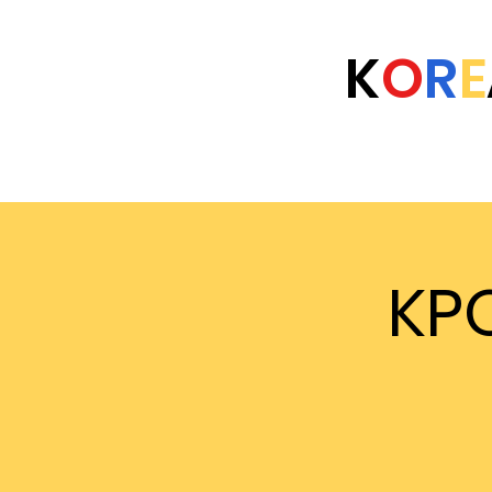
K
O
R
E
Home
Eventi
Università
FAQ
KP