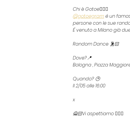
Chi è Gotoe☝🏻❔
@gotoegram
 é un famos
persone con le sue rand
É venuto a Milano già due 
Random Dance 🕺🏻
Dove?📍
Bologna , Piazza Maggior
Quando? 🕒
Il 2/05 alle 16:00
x
🙅🏻Vi aspettiamo 🙅🏻‍♀️