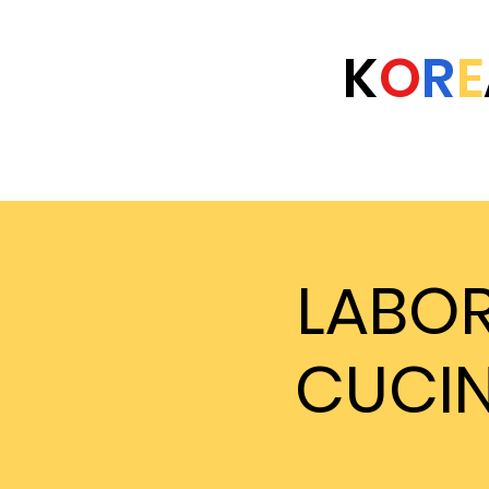
K
O
R
E
Home
Eventi
Università
FAQ
LABOR
CUCIN