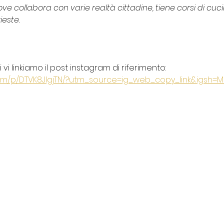
e collabora con varie realtà cittadine, tiene corsi di cuci
ieste. 
vi linkiamo il post instagram di riferimento: 
om/p/DTVK8JIgjTN/?utm_source=ig_web_copy_link&igsh=M