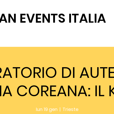
AN EVENTS ITALIA
SOSTIENICI
ATORIO DI AUT
A COREANA: IL 
lun 19 gen
  |  
Trieste