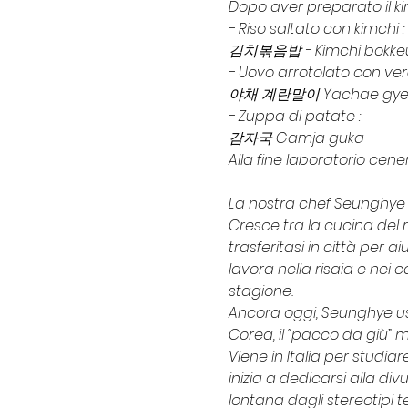
Dopo aver preparato il k
- Riso saltato con kimchi :
김치볶음밥 - Kimchi bokk
- Uovo arrotolato con ver
야채 계란말이 Yachae gye
- Zuppa di patate :
감자국 Gamja guka
Alla fine laboratorio cene
La nostra chef Seunghye 
Cresce tra la cucina del
trasferitasi in città per
lavora nella risaia e nei 
stagione.
Ancora oggi, Seunghye usa
Corea, il “pacco da giù” m
Viene in Italia per studia
inizia a dedicarsi alla di
lontana dagli stereotipi te