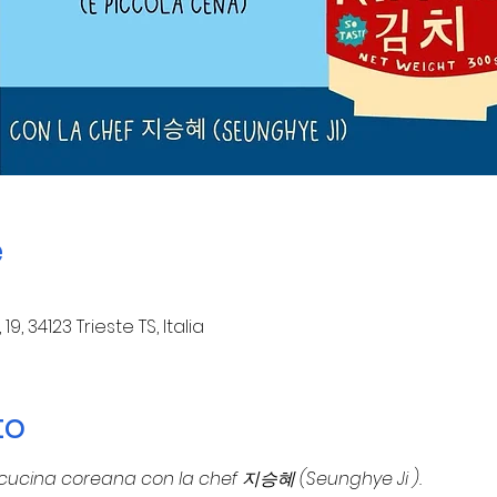
e
9, 34123 Trieste TS, Italia
to
 cucina coreana con la chef 지승혜 (Seunghye Ji ).