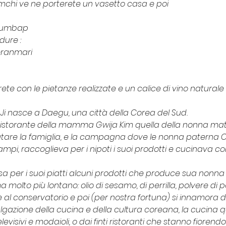
imchi ve ne porterete un vasetto casa e poi
eumbap
dure :
ranmari
rete con le pietanze realizzate e un calice di vino natural
Ji nasce a Daegu, una città della Corea del Sud.
 ristorante della mamma Gwija Kim quella della nonna m
 aiutare la famiglia, e la campagna dove le nonna paterna
campi, raccoglieva per i nipoti i suoi prodotti e cucinava co
 per i suoi piatti alcuni prodotti che produce sua nonna e
a molto più lontano: olio di sesamo, di perrilla, polvere d
re al conservatorio e poi (per nostra fortuna) si innamora 
vulgazione della cucina e della cultura coreana, la cucina q
levisivi e modaioli, o dai finti ristoranti che stanno fiorendo 