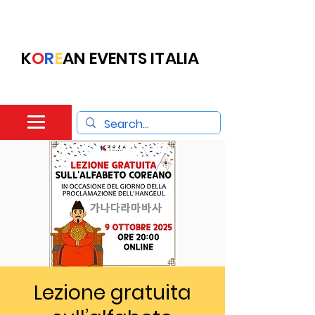
K
O
R
E
AN EVENTS ITALIA
Lezione gratuita