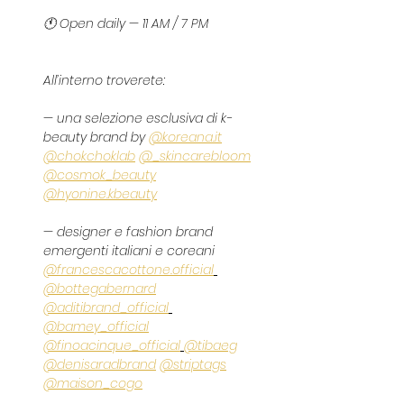
🕚 Open daily — 11 AM / 7 PM
All’interno troverete:
— una selezione esclusiva di k-
beauty brand by 
@
koreana.it
@chokchoklab
@_skincarebloom
@cosmok_beauty
@hyonine.kbeauty
— designer e fashion brand 
emergenti italiani e coreani 
@francescacottone.official
@bottegabernard
@aditibrand_official
@bamey_official
@finoacinque_official
@tibaeg
@denisaradbrand
@striptags
@maison_cogo