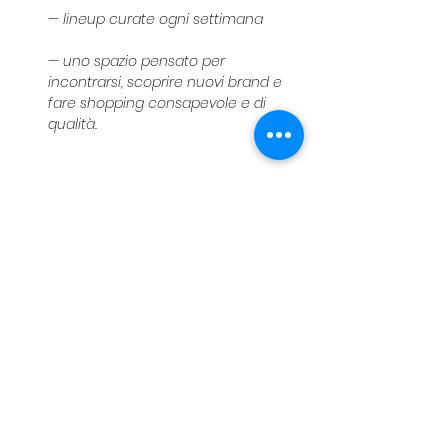
— lineup curate ogni settimana
— uno spazio pensato per 
incontrarsi, scoprire nuovi brand e 
fare shopping consapevole e di 
qualità.
📍 Viale Monte Nero 63, Milano
📅 14 May — 14 June
Get ready for summer ☀️
See you at Milan Loves Seoul in 
Milano!