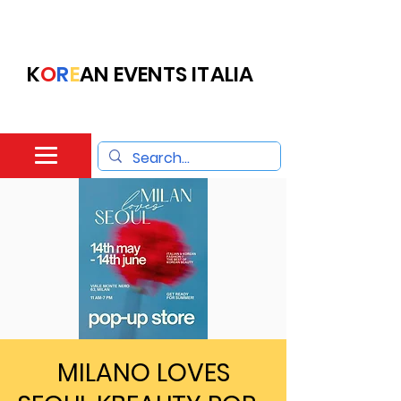
K
O
R
E
AN EVENTS ITALIA
MILANO LOVES