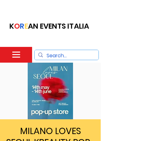
K
O
R
E
AN EVENTS ITALIA
MILANO LOVES