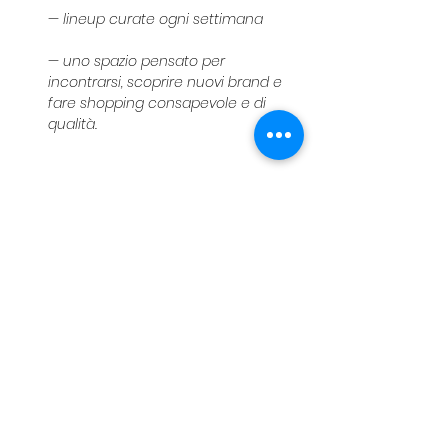
— lineup curate ogni settimana
— uno spazio pensato per 
incontrarsi, scoprire nuovi brand e 
fare shopping consapevole e di 
qualità.
📍 Viale Monte Nero 63, Milano
📅 14 May — 14 June
Get ready for summer ☀️
See you at Milan Loves Seoul in 
Milano!