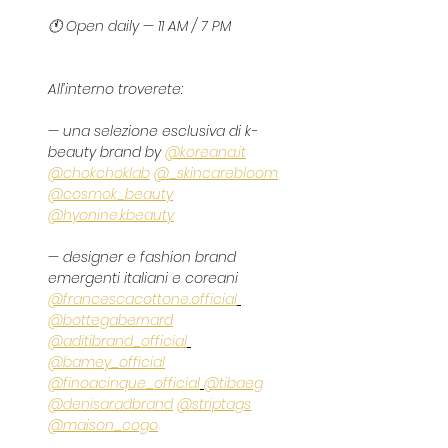
🕚 Open daily — 11 AM / 7 PM
All’interno troverete:
— una selezione esclusiva di k-
beauty brand by 
@
koreana.it
@chokchoklab
@_skincarebloom
@cosmok_beauty
@hyonine.kbeauty
— designer e fashion brand 
emergenti italiani e coreani 
@francescacottone.official
@bottegabernard
@aditibrand_official
@bamey_official
@finoacinque_official
@tibaeg
@denisaradbrand
@striptags
@maison_cogo