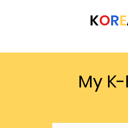
K
O
R
E
Home
Eventi
Università
FAQ
My K-