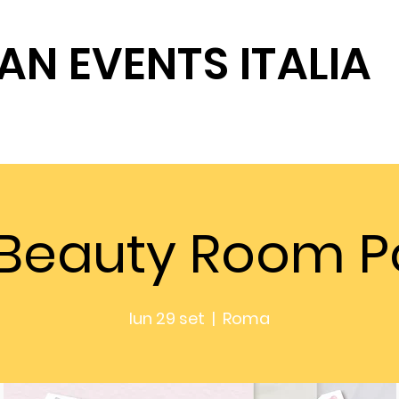
AN EVENTS ITALIA
SOSTIENICI
Beauty Room 
lun 29 set
  |  
Roma