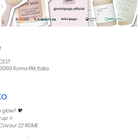
e
 CEST
00193 Roma RM, Italia
to
o glow? 💖
-up ✨
a Cavour 22 ROME