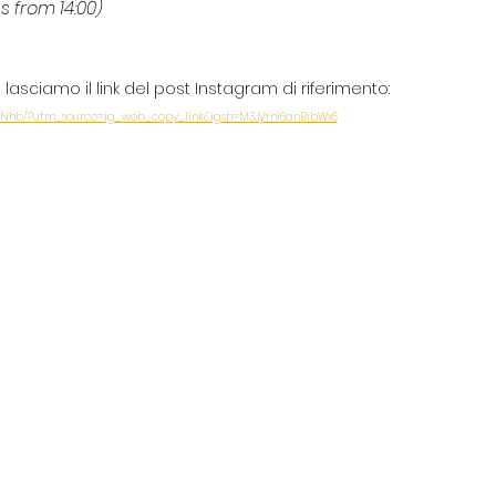
s from 14:00)
 lasciamo il link del post Instagram di riferimento:
DNhb/?utm_source=ig_web_copy_link&igsh=M3JyYnl6anBibWx6