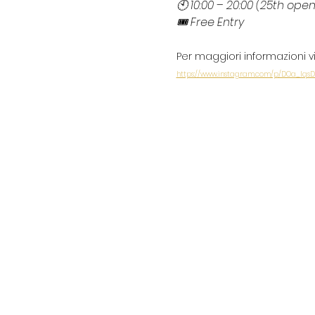
🕙 10:00 – 20:00 (25th open
🎟 Free Entry
Per maggiori informazioni vi
https://www.instagram.com/p/DOa_Iqs