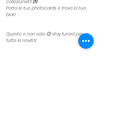
collezionist3 💌
Porta le tue photocards e trova la tua 
bias!
Questo e non solo 😏 stay tuned per 
tutte le novità!
📅 Sabato 24 e domenica 25 gennaio
📍 Bologna Fiere
Per maggiori informazioni vi linkiamo il 
post instagram di riferimento: 
https://www.instagram.com/p/DS3AeIrD
A_B/?
utm_source=ig_web_copy_link&igsh=M
zRlODBiNWFlZA==