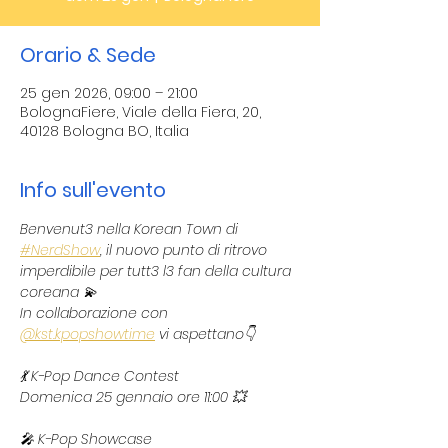
Orario & Sede
25 gen 2026, 09:00 – 21:00
BolognaFiere, Viale della Fiera, 20,
40128 Bologna BO, Italia
Info sull'evento
Benvenut3 nella Korean Town di 
#NerdShow
, il nuovo punto di ritrovo 
imperdibile per tutt3 l3 fan della cultura 
coreana 💫
In collaborazione con 
@kst.kpopshowtime
 vi aspettano👇
💃 K-Pop Dance Contest
Domenica 25 gennaio ore 11:00 💥
🎤 K-Pop Showcase