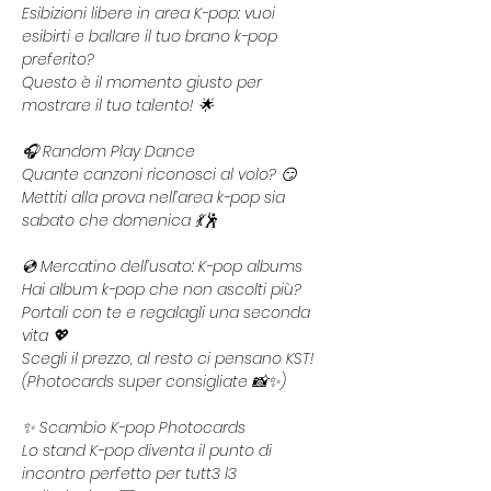
Esibizioni libere in area K-pop: vuoi 
esibirti e ballare il tuo brano k-pop 
preferito?
Questo è il momento giusto per 
mostrare il tuo talento! 🌟
🎧 Random Play Dance
Quante canzoni riconosci al volo? 😏
Mettiti alla prova nell’area k-pop sia 
sabato che domenica 💃🕺
💿 Mercatino dell’usato: K-pop albums
Hai album k-pop che non ascolti più? 
Portali con te e regalagli una seconda 
vita 💖
Scegli il prezzo, al resto ci pensano KST! 
(Photocards super consigliate 📸✨)
✨ Scambio K-pop Photocards
Lo stand K-pop diventa il punto di 
incontro perfetto per tutt3 l3 