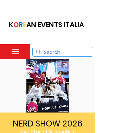
K
O
R
E
AN EVENTS ITALIA
NERD SHOW 2026
dom 25 gen
  |  
BolognaFiere