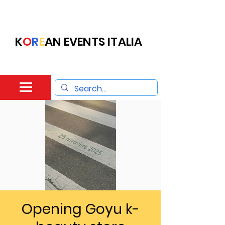
K
O
R
E
AN EVENTS ITALIA
Opening Goyu k-