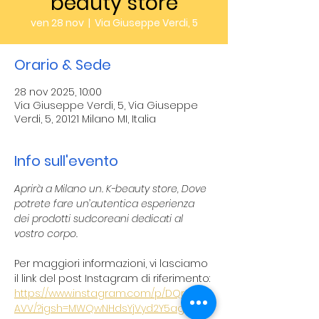
beauty store
ven 28 nov
  |  
Via Giuseppe Verdi, 5
Orario & Sede
28 nov 2025, 10:00
Via Giuseppe Verdi, 5, Via Giuseppe
Verdi, 5, 20121 Milano MI, Italia
Info sull'evento
Aprirà a Milano un. K-beauty store, Dove 
potrete fare un’autentica esperienza 
dei prodotti sudcoreani dedicati al 
vostro corpo. 
Per maggiori informazioni, vi lasciamo 
il link del post Instagram di riferimento:
https://www.instagram.com/p/DQrdZaPi
AVV/?igsh=MWQwNHdsYjVyd2Y5ag==