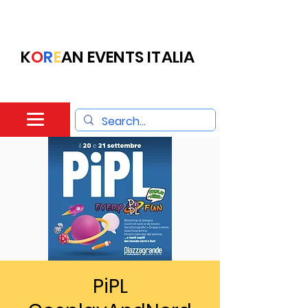
K
O
R
E
AN EVENTS ITALIA
PiPL