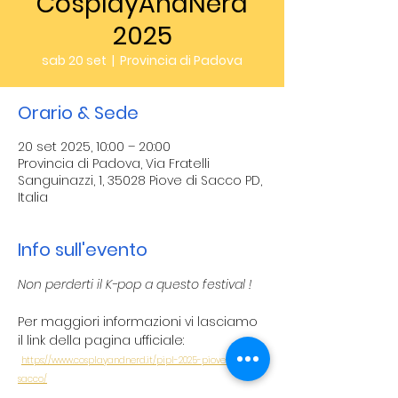
CosplayAndNerd
2025
sab 20 set
  |  
Provincia di Padova
Orario & Sede
20 set 2025, 10:00 – 20:00
Provincia di Padova, Via Fratelli
Sanguinazzi, 1, 35028 Piove di Sacco PD,
Italia
Info sull'evento
Non perderti il K-pop a questo festival !
Per maggiori informazioni vi lasciamo 
il link della pagina ufficiale:
https://www.cosplayandnerd.it/pipl-2025-piove-di-
sacco/