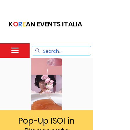
K
O
R
E
AN EVENTS ITALIA
Pop-Up ISOI in