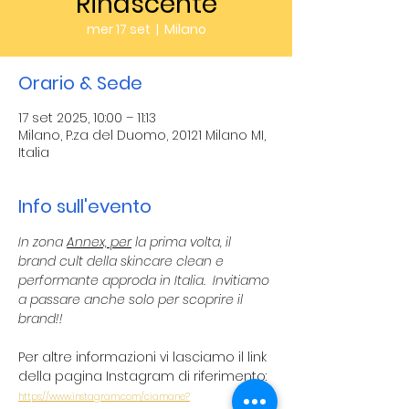
Rinascente
mer 17 set
  |  
Milano
Orario & Sede
17 set 2025, 10:00 – 11:13
Milano, P.za del Duomo, 20121 Milano MI,
Italia
Info sull'evento
In zona 
Annex, per
 la prima volta, il 
brand cult della skincare clean e 
performante approda in Italia.  Invitiamo 
a passare anche solo per scoprire il 
brand!!
Per altre informazioni vi lasciamo il link 
della pagina Instagram di riferimento:
https://www.instagram.com/ciamane?