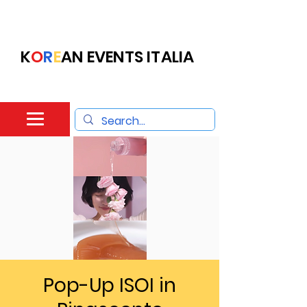
K
O
R
E
AN EVENTS ITALIA
Pop-Up ISOI in