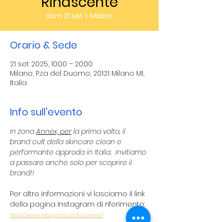
Rinascente
dom 21 set
  |  
Milano
Orario & Sede
21 set 2025, 10:00 – 20:00
Milano, P.za del Duomo, 20121 Milano MI,
Italia
Info sull'evento
In zona 
Annex, per
 la prima volta, il 
brand cult della skincare clean e 
performante approda in Italia.  Invitiamo 
a passare anche solo per scoprire il 
brand!!
Per altre informazioni vi lasciamo il link 
della pagina Instagram di riferimento:
https://www.instagram.com/ciamane?