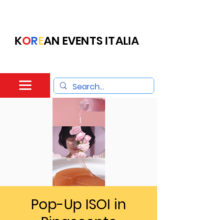
K
O
R
E
AN EVENTS ITALIA
Pop-Up ISOI in