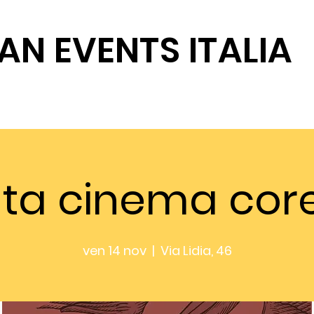
AN EVENTS ITALIA
SOSTIENICI
ata cinema cor
ven 14 nov
  |  
Via Lidia, 46