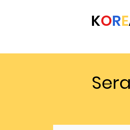
K
O
R
E
Home
Eventi
Università
FAQ
Ser