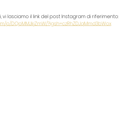
 vi lasciamo il link del post Instagram di riferimento:
.com/p/DQpMMJkjZmW/?igsh=czRhZDJqMmd3bWox